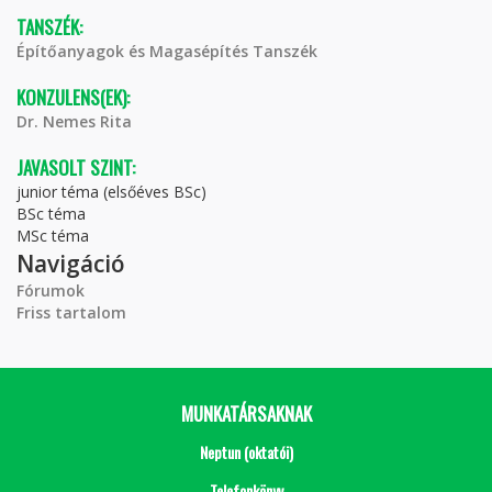
TANSZÉK:
Építőanyagok és Magasépítés Tanszék
KONZULENS(EK):
Dr. Nemes Rita
JAVASOLT SZINT:
junior téma (elsőéves BSc)
BSc téma
MSc téma
Navigáció
Fórumok
Friss tartalom
MUNKATÁRSAKNAK
Neptun (oktatói)
Telefonkönyv