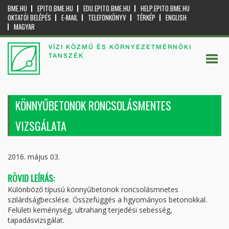
BME.HU
EPITO.BME.HU
EDU.EPITO.BME.HU
HELP.EPITO.BME.HU
OKTATÓI BELÉPÉS
E-MAIL
TELEFONKÖNYV
TÉRKÉP
ENGLISH
MAGYAR
VÍZI KÖZMŰ ÉS KÖRNYEZETMÉRNÖKI
TANSZÉK
KÖNNYŰBETONOK RONCSOLÁSMENTES
VIZSGÁLATA
2016. május 03.
RÖVID LEÍRÁS:
Különböző típusú könnyűbetonok roncsolásmnetes
szilárdságbecslése. Összefüggés a hgyományos betonokkal.
Felületi keménység, ultrahang terjedési sebesség,
tapadásvizsgálat.