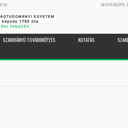
ME.HU
OKTATÓI BELÉPÉS
SÁGTUDOMÁNYI EGYETEM
k képzés 1782 óta
NÖKI TANSZÉK
SZAKIRÁNYÚ TOVÁBBKÉPZÉS
KUTATÁS
SZAK