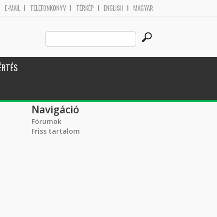
E-MAIL
TELEFONKÖNYV
TÉRKÉP
ENGLISH
MAGYAR
Search
Keresés űrlap
this
site
ÉRTÉS
Navigáció
Fórumok
Friss tartalom