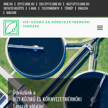
BME.HU
EPITO.BME.HU
EDU.EPITO.BME.HU
HELP.EPITO.BME.HU
OKTATÓI BELÉPÉS
E-MAIL
TELEFONKÖNYV
TÉRKÉP
ENGLISH
MAGYAR
VÍZI KÖZMŰ ÉS KÖRNYEZETMÉRNÖKI
TANSZÉK
Üdvözlünk a
VÍZI KÖZMŰ ÉS KÖRNYEZETMÉRNÖKI
Tanszék oldalán!