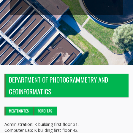
DEPARTMENT OF PHOTOGRAMMETRY AND
GEOINFORMATICS
Elsődleges fülek
MEGTEKINTÉS
(AKTÍV
FORDÍTÁS
FÜL)
Administration: K building first floor 31.
Computer Lab: K building first floor 42.