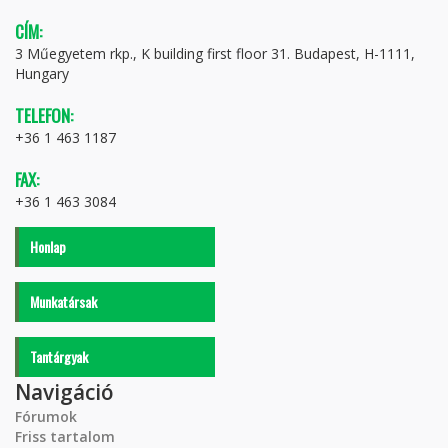
CÍM:
3 Műegyetem rkp., K building first floor 31. Budapest, H-1111,
Hungary
TELEFON:
+36 1 463 1187
FAX:
+36 1 463 3084
Honlap
Munkatársak
Tantárgyak
Navigáció
Fórumok
Friss tartalom