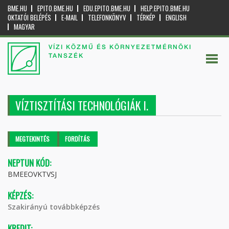
BME.HU
EPITO.BME.HU
EDU.EPITO.BME.HU
HELP.EPITO.BME.HU
OKTATÓI BELÉPÉS
E-MAIL
TELEFONKÖNYV
TÉRKÉP
ENGLISH
MAGYAR
VÍZI KÖZMŰ ÉS KÖRNYEZETMÉRNÖKI
TANSZÉK
VÍZTISZTÍTÁSI TECHNOLÓGIÁK I.
Elsődleges fülek
MEGTEKINTÉS
(AKTÍV
FORDÍTÁS
FÜL)
NEPTUN KÓD:
BMEEOVKTVSJ
KÉPZÉS:
Szakirányú továbbképzés
KREDIT: