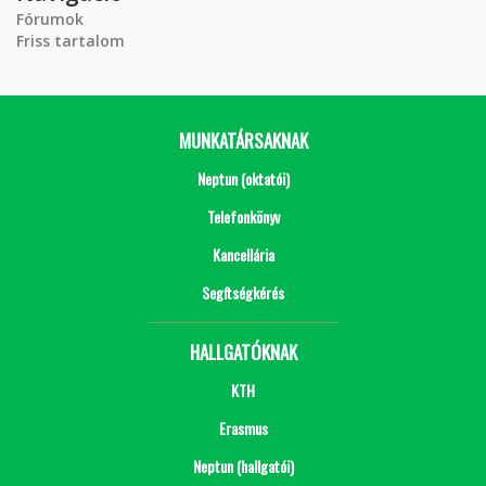
Fórumok
Friss tartalom
MUNKATÁRSAKNAK
Neptun (oktatói)
Telefonkönyv
Kancellária
Segítségkérés
HALLGATÓKNAK
KTH
Erasmus
Neptun (hallgatói)