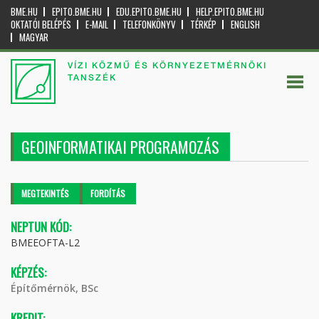
BME.HU
EPITO.BME.HU
EDU.EPITO.BME.HU
HELP.EPITO.BME.HU
OKTATÓI BELÉPÉS
E-MAIL
TELEFONKÖNYV
TÉRKÉP
ENGLISH
MAGYAR
VÍZI KÖZMŰ ÉS KÖRNYEZETMÉRNÖKI
TANSZÉK
GEOINFORMATIKAI PROGRAMOZÁS
Elsődleges fülek
MEGTEKINTÉS
(AKTÍV
FORDÍTÁS
FÜL)
NEPTUN KÓD:
BMEEOFTA-L2
KÉPZÉS:
Építőmérnök, BSc
KREDIT: