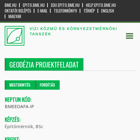
BME.HU
EPITO.BME.HU
EDU.EPITO.BME.HU
HELP.EPITO.BME.HU
OKTATÓI BELÉPÉS
E-MAIL
TELEFONKÖNYV
TÉRKÉP
ENGLISH
MAGYAR
VÍZI KÖZMŰ ÉS KÖRNYEZETMÉRNÖKI
TANSZÉK
GEODÉZIA PROJEKTFELADAT
Elsődleges fülek
MEGTEKINTÉS
(AKTÍV
FORDÍTÁS
FÜL)
NEPTUN KÓD:
BMEEOAFA-IP
KÉPZÉS:
Építőmérnök, BSc
KREDIT: