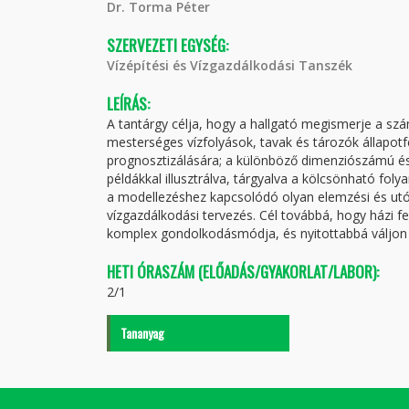
Dr. Torma Péter
SZERVEZETI EGYSÉG:
Vízépítési és Vízgazdálkodási Tanszék
LEÍRÁS:
A tantárgy célja, hogy a hallgató megismerje a s
mesterséges vízfolyások, tavak és tározók állapo
prognosztizálására; a különböző dimenziószámú és f
példákkal illusztrálva, tárgyalva a kölcsönható fo
a modellezéshez kapcsolódó olyan elemzési és utó
vízgazdálkodási tervezés. Cél továbbá, hogy házi fe
komplex gondolkodásmódja, és nyitottabbá váljon ú
HETI ÓRASZÁM (ELŐADÁS/GYAKORLAT/LABOR):
2/1
Tananyag