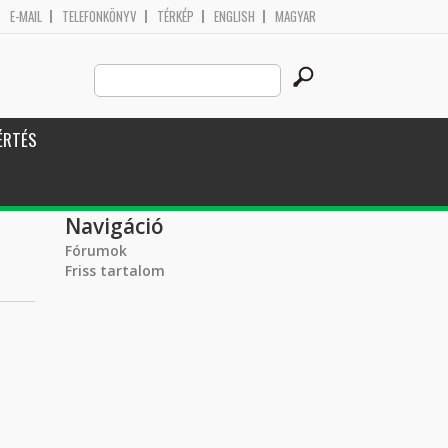
E-MAIL
TELEFONKÖNYV
TÉRKÉP
ENGLISH
MAGYAR
Search
Keresés űrlap
this
site
ÉRTÉS
Navigáció
Fórumok
Friss tartalom