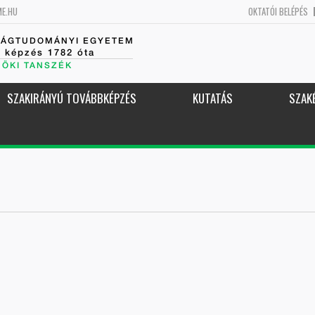
ME.HU
OKTATÓI BELÉPÉS
SÁGTUDOMÁNYI EGYETEM
k képzés 1782 óta
NÖKI TANSZÉK
SZAKIRÁNYÚ TOVÁBBKÉPZÉS
KUTATÁS
SZAK