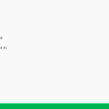
ek
ot és