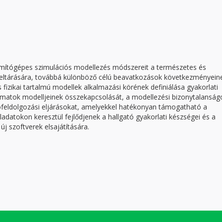
zámítógépes szimulációs modellezés módszereit a természetes és
tfeltárására, továbbá különböző célú beavatkozások következményein
izikai tartalmú modellek alkalmazási körének definiálása gyakorlati
lyamatok modelljeinek összekapcsolását, a modellezési bizonytalanság
feldolgozási eljárásokat, amelyekkel hatékonyan támogatható a
ladatokon keresztül fejlődjenek a hallgató gyakorlati készségei és a
j szoftverek elsajátítására.