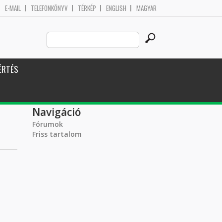
E-MAIL
TELEFONKÖNYV
TÉRKÉP
ENGLISH
MAGYAR
Search
Keresés űrlap
this
site
ÉRTÉS
Navigáció
Fórumok
Friss tartalom