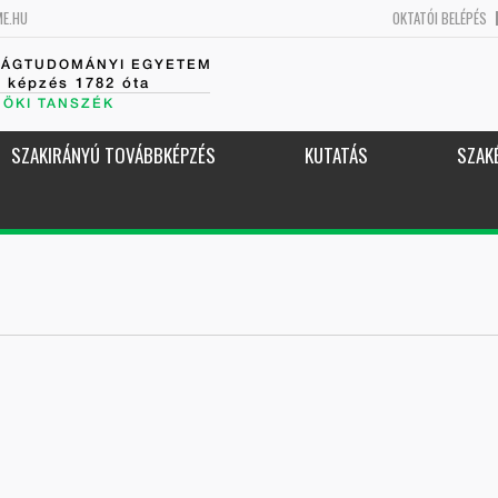
ME.HU
OKTATÓI BELÉPÉS
SÁGTUDOMÁNYI EGYETEM
k képzés 1782 óta
NÖKI TANSZÉK
SZAKIRÁNYÚ TOVÁBBKÉPZÉS
KUTATÁS
SZAK