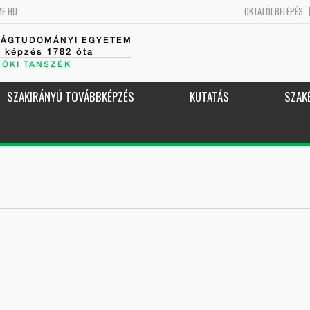
ME.HU
OKTATÓI BELÉPÉS
SÁGTUDOMÁNYI EGYETEM
k képzés 1782 óta
NÖKI TANSZÉK
SZAKIRÁNYÚ TOVÁBBKÉPZÉS
KUTATÁS
SZAK