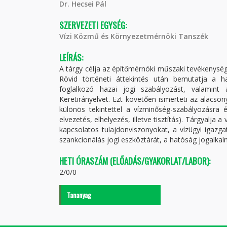
Dr. Hecsei Pál
SZERVEZETI EGYSÉG:
Vízi Közmű és Környezetmérnöki Tanszék
LEÍRÁS:
A tárgy célja az építőmérnöki műszaki tevékenységh
Rövid történeti áttekintés után bemutatja a ha
foglalkozó hazai jogi szabályozást, valamint
Keretirányelvet. Ezt követően ismerteti az alacso
különös tekintettel a vízminőség-szabályozásra é
elvezetés, elhelyezés, illetve tisztítás). Tárgyalja 
kapcsolatos tulajdonviszonyokat, a vízügyi igazga
szankcionálás jogi eszköztárát, a hatóság jogalka
HETI ÓRASZÁM (ELŐADÁS/GYAKORLAT/LABOR):
2/0/0
Tananyag