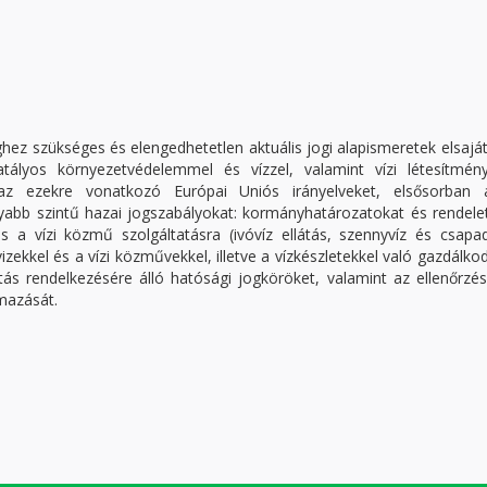
ez szükséges és elengedhetetlen aktuális jogi alapismeretek elsaját
tályos környezetvédelemmel és vízzel, valamint vízi létesítmény
 az ezekre vonatkozó Európai Uniós irányelveket, elsősorban 
nyabb szintű hazai jogszabályokat: kormányhatározatokat és rendele
s a vízi közmű szolgáltatásra (ivóvíz ellátás, szennyvíz és csapa
a vizekkel és a vízi közművekkel, illetve a vízkészletekkel való gazdálko
tás rendelkezésére álló hatósági jogköröket, valamint az ellenőrzé
lmazását.