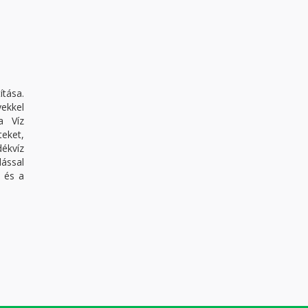
ítása.
ekkel
a Víz
teket,
dékvíz
dással
s és a