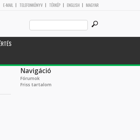
E-MAIL
TELEFONKÖNYV
TÉRKÉP
ENGLISH
MAGYAR
Search
Keresés űrlap
this
site
ÉRTÉS
Navigáció
Fórumok
Friss tartalom