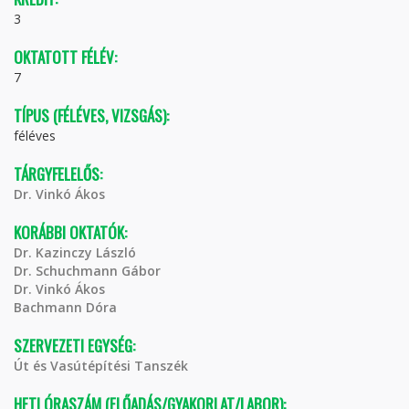
3
OKTATOTT FÉLÉV:
7
TÍPUS (FÉLÉVES, VIZSGÁS):
féléves
TÁRGYFELELŐS:
Dr. Vinkó Ákos
KORÁBBI OKTATÓK:
Dr. Kazinczy László
Dr. Schuchmann Gábor
Dr. Vinkó Ákos
Bachmann Dóra
SZERVEZETI EGYSÉG:
Út és Vasútépítési Tanszék
HETI ÓRASZÁM (ELŐADÁS/GYAKORLAT/LABOR):