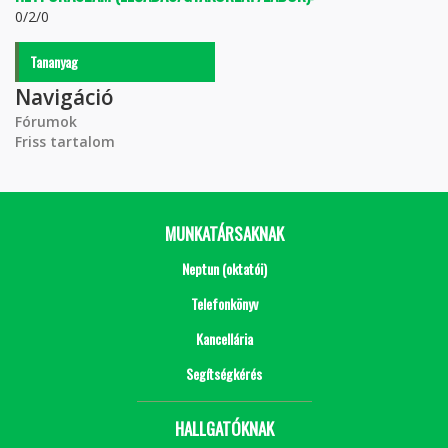
0/2/0
Tananyag
Navigáció
Fórumok
Friss tartalom
MUNKATÁRSAKNAK
Neptun (oktatói)
Telefonkönyv
Kancellária
Segítségkérés
HALLGATÓKNAK