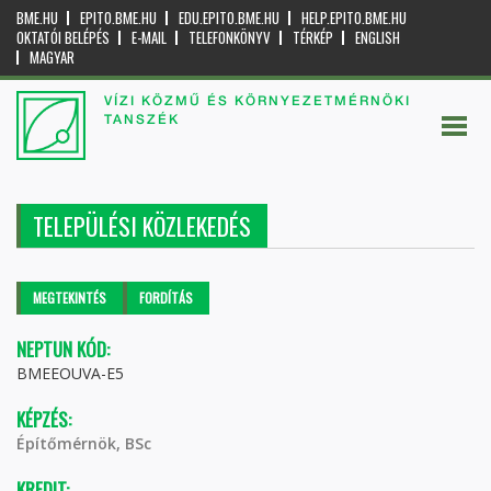
BME.HU
EPITO.BME.HU
EDU.EPITO.BME.HU
HELP.EPITO.BME.HU
OKTATÓI BELÉPÉS
E-MAIL
TELEFONKÖNYV
TÉRKÉP
ENGLISH
MAGYAR
VÍZI KÖZMŰ ÉS KÖRNYEZETMÉRNÖKI
TANSZÉK
TELEPÜLÉSI KÖZLEKEDÉS
Elsődleges fülek
MEGTEKINTÉS
(AKTÍV
FORDÍTÁS
FÜL)
NEPTUN KÓD:
BMEEOUVA-E5
KÉPZÉS:
Építőmérnök, BSc
KREDIT: