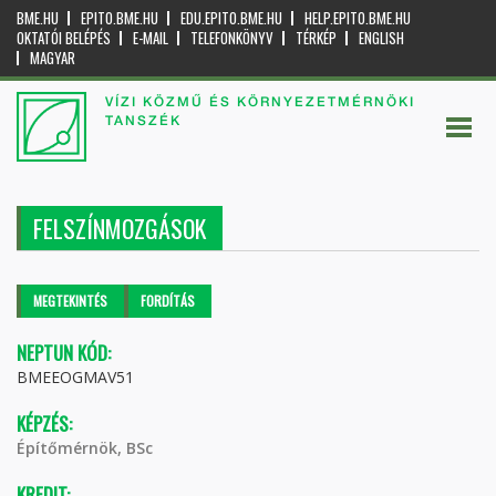
BME.HU
EPITO.BME.HU
EDU.EPITO.BME.HU
HELP.EPITO.BME.HU
OKTATÓI BELÉPÉS
E-MAIL
TELEFONKÖNYV
TÉRKÉP
ENGLISH
MAGYAR
VÍZI KÖZMŰ ÉS KÖRNYEZETMÉRNÖKI
TANSZÉK
FELSZÍNMOZGÁSOK
Elsődleges fülek
MEGTEKINTÉS
(AKTÍV
FORDÍTÁS
FÜL)
NEPTUN KÓD:
BMEEOGMAV51
KÉPZÉS:
Építőmérnök, BSc
KREDIT: