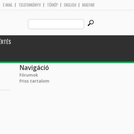
E-MAIL
TELEFONKÖNYV
TÉRKÉP
ENGLISH
MAGYAR
Search
Keresés űrlap
this
site
ÉRTÉS
Navigáció
Fórumok
Friss tartalom