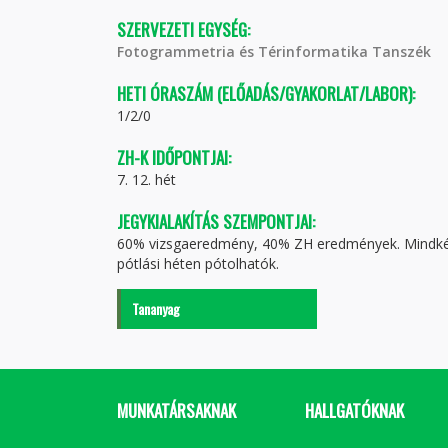
SZERVEZETI EGYSÉG:
Fotogrammetria és Térinformatika Tanszék
HETI ÓRASZÁM (ELŐADÁS/GYAKORLAT/LABOR):
1/2/0
ZH-K IDŐPONTJAI:
7. 12. hét
JEGYKIALAKÍTÁS SZEMPONTJAI:
60% vizsgaeredmény, 40% ZH eredmények. Mindkét Z
pótlási héten pótolhatók.
Tananyag
MUNKATÁRSAKNAK
HALLGATÓKNAK