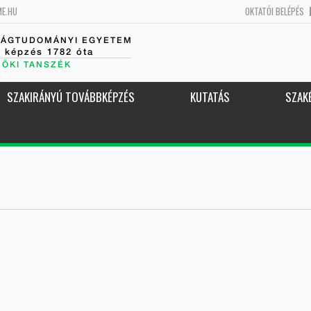
ME.HU
OKTATÓI BELÉPÉS
SÁGTUDOMÁNYI EGYETEM
k képzés 1782 óta
NÖKI TANSZÉK
SZAKIRÁNYÚ TOVÁBBKÉPZÉS
KUTATÁS
SZAK