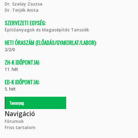
Dr. Szalay Zsuzsa
Dr. Terjék Anita
SZERVEZETI EGYSÉG:
Építőanyagok és Magasépítés Tanszék
HETI ÓRASZÁM (ELŐADÁS/GYAKORLAT/LABOR):
2/2/0
ZH-K IDŐPONTJAI:
11. hét
ED-K IDŐPONTJAI:
5. hét
Tananyag
Navigáció
Fórumok
Friss tartalom