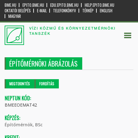
BME.HU
EPITO.BME.HU
EDU.EPITO.BME.HU
HELP.EPITO.BME.HU
OKTATÓI BELÉPÉS
E-MAIL
TELEFONKÖNYV
TÉRKÉP
ENGLISH
MAGYAR
VÍZI KÖZMŰ ÉS KÖRNYEZETMÉRNÖKI
TANSZÉK
ÉPÍTŐMÉRNÖKI ÁBRÁZOLÁS
Elsődleges fülek
MEGTEKINTÉS
(AKTÍV
FORDÍTÁS
FÜL)
NEPTUN KÓD:
BMEEOEMAT42
KÉPZÉS:
Építőmérnök, BSc
KREDIT: