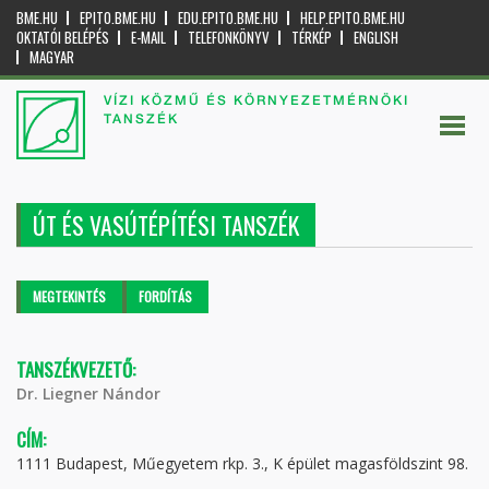
BME.HU
EPITO.BME.HU
EDU.EPITO.BME.HU
HELP.EPITO.BME.HU
OKTATÓI BELÉPÉS
E-MAIL
TELEFONKÖNYV
TÉRKÉP
ENGLISH
MAGYAR
VÍZI KÖZMŰ ÉS KÖRNYEZETMÉRNÖKI
TANSZÉK
ÚT ÉS VASÚTÉPÍTÉSI TANSZÉK
Elsődleges fülek
MEGTEKINTÉS
(AKTÍV
FORDÍTÁS
FÜL)
TANSZÉKVEZETŐ:
Dr. Liegner Nándor
CÍM:
1111 Budapest, Műegyetem rkp. 3., K épület magasföldszint 98.