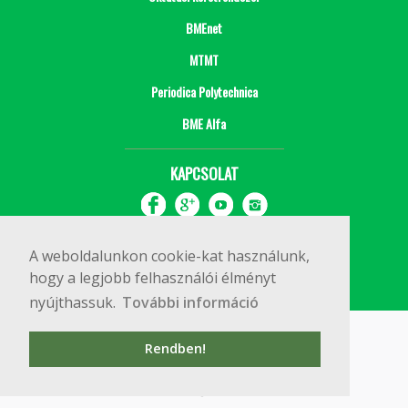
BMEnet
MTMT
Periodica Polytechnica
BME Alfa
KAPCSOLAT
A weboldalunkon cookie-kat használunk,
hogy a legjobb felhasználói élményt
nyújthassuk.
További információ
Impresszum
Copyright © 2020 BME Építőmérnöki Kar
Rendben!
1111 Budapest, Műegyetem rkp. 3.
+36 1 463 3531
webmester@emk.bme.hu