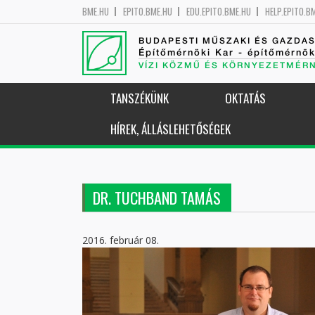
BME.HU
EPITO.BME.HU
EDU.EPITO.BME.HU
HELP.EPITO.B
BUDAPESTI MŰSZAKI ÉS GAZDA
Építőmérnöki Kar - építőmérnö
VÍZI KÖZMŰ ÉS KÖRNYEZETMÉR
TANSZÉKÜNK
OKTATÁS
HÍREK, ÁLLÁSLEHETŐSÉGEK
DR. TUCHBAND TAMÁS
2016. február 08.