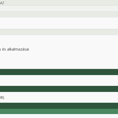
42
 és alkalmazásai
08)