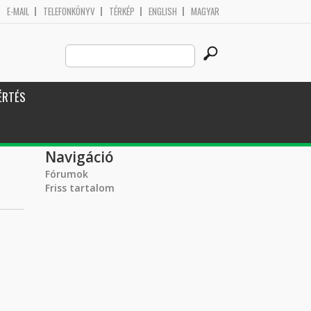
E-MAIL
TELEFONKÖNYV
TÉRKÉP
ENGLISH
MAGYAR
Search
Keresés űrlap
this
site
ÉRTÉS
Navigáció
Fórumok
Friss tartalom