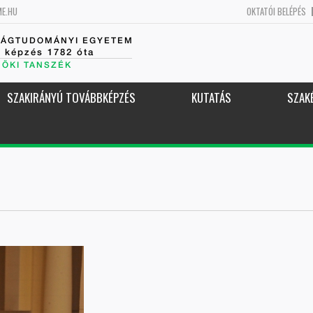
ME.HU
OKTATÓI BELÉPÉS
SÁGTUDOMÁNYI EGYETEM
k képzés 1782 óta
NÖKI TANSZÉK
SZAKIRÁNYÚ TOVÁBBKÉPZÉS
KUTATÁS
SZAK