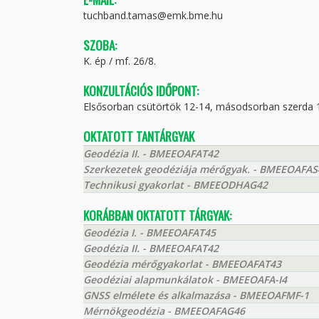
tuchband.tamas@emk.bme.hu
SZOBA:
K. ép / mf. 26/8.
KONZULTÁCIÓS IDŐPONT:
Elsősorban csütörtök 12-14, másodsorban szerda 
OKTATOTT TANTÁRGYAK
Geodézia II. - BMEEOAFAT42
Szerkezetek geodéziája mérőgyak. - BMEEOAFAS
Technikusi gyakorlat - BMEEODHAG42
KORÁBBAN OKTATOTT TÁRGYAK:
Geodézia I. - BMEEOAFAT45
Geodézia II. - BMEEOAFAT42
Geodézia mérőgyakorlat - BMEEOAFAT43
Geodéziai alapmunkálatok - BMEEOAFA-I4
GNSS elmélete és alkalmazása - BMEEOAFMF-1
Mérnökgeodézia - BMEEOAFAG46