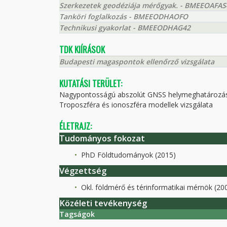
Szerkezetek geodéziája mérőgyak. - BMEEOAFAS
Tanköri foglalkozás - BMEEODHAOFO
Technikusi gyakorlat - BMEEODHAG42
TDK KIÍRÁSOK
Budapesti magaspontok ellenőrző vizsgálata
KUTATÁSI TERÜLET:
Nagypontosságú abszolút GNSS helymeghatározás
Troposzféra és ionoszféra modellek vizsgálata
ÉLETRAJZ:
Tudományos fokozat
PhD Földtudományok (2015)
Végzettség
Okl. földmérő és térinformatikai mérnök (20
Közéleti tevékenység
Tagságok