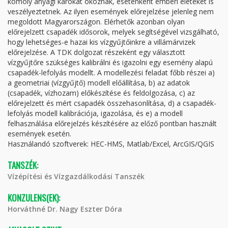
komoly anyagi károkat okoznak, esetenként emberi életeket is
veszélyeztetnek. Az ilyen események előrejelzése jelenleg nem
megoldott Magyarországon. Elérhetők azonban olyan
előrejelzett csapadék idősorok, melyek segítségével vizsgálható,
hogy lehetséges-e hazai kis vízgyűjtőinkre a villámárvizek
előrejelzése. A TDK dolgozat részeként egy választott
vízgyűjtőre szükséges kalibrálni és igazolni egy esemény alapú
csapadék-lefolyás modellt. A modellezési feladat főbb részei a)
a geometriai (vízgyűjtő) modell előállítása, b) az adatok
(csapadék, vízhozam) előkészítése és feldolgozása, c) az
előrejelzett és mért csapadék összehasonlítása, d) a csapadék-
lefolyás modell kalibrációja, igazolása, és e) a modell
felhasználása előrejelzés készítésére az előző pontban használt
események esetén.
Használandó szoftverek: HEC-HMS, Matlab/Excel, ArcGIS/QGIS
TANSZÉK:
Vízépítési és Vízgazdálkodási Tanszék
KONZULENS(EK):
Horváthné Dr. Nagy Eszter Dóra