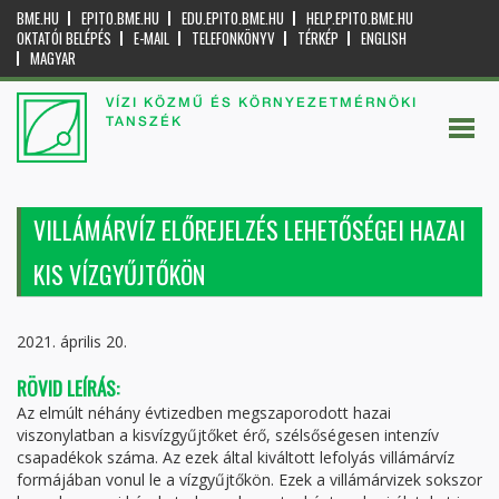
BME.HU
EPITO.BME.HU
EDU.EPITO.BME.HU
HELP.EPITO.BME.HU
OKTATÓI BELÉPÉS
E-MAIL
TELEFONKÖNYV
TÉRKÉP
ENGLISH
MAGYAR
VÍZI KÖZMŰ ÉS KÖRNYEZETMÉRNÖKI
TANSZÉK
VILLÁMÁRVÍZ ELŐREJELZÉS LEHETŐSÉGEI HAZAI
KIS VÍZGYŰJTŐKÖN
2021. április 20.
RÖVID LEÍRÁS:
Az elmúlt néhány évtizedben megszaporodott hazai
viszonylatban a kisvízgyűjtőket érő, szélsőségesen intenzív
csapadékok száma. Az ezek által kiváltott lefolyás villámárvíz
formájában vonul le a vízgyűjtőkön. Ezek a villámárvizek sokszor