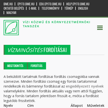
BME.HU
EPITO.BME.HU
EDU.EPITO.BME.HU
HELP.EPITO.BME.HU
OKTATÓI BELÉPÉS
E-MAIL
TELEFONKÖNYV
TÉRKÉP
ENGLISH
MAGYAR
VÍZI KÖZMŰ ÉS KÖRNYEZETMÉRNÖKI
TANSZÉK
FORDÍTÁSAI
VÍZMINŐSÍTÉS
Elsődleges fülek
MEGTEKINTÉS
FORDÍTÁS
(AKTÍV
FÜL)
A beküldött tartalmak fordításai fordítás csomagokba vannak
szervezve. Minden fordítási csomag egy forrás tartalommal
rendelkezik és bármennyi fordítással az
engedélyezett nyelvek
valamelyikére. Minden fordítás aktuális vagy nem attól függően,
hogy a forrás tartalom jelentősen frissült-e, mióta a fordítást
legutóbb frissítették.
Nyelv
Cím
Állapot
Műveletek