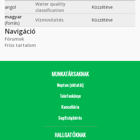
Water quality
angol
Közzétéve
classification
magyar
Vízminősítés
Közzétéve
(forrás)
Navigáció
Fórumok
Friss tartalom
MUNKATÁRSAKNAK
Neptun (oktatói)
Telefonkönyv
Kancellária
Segítségkérés
HALLGATÓKNAK