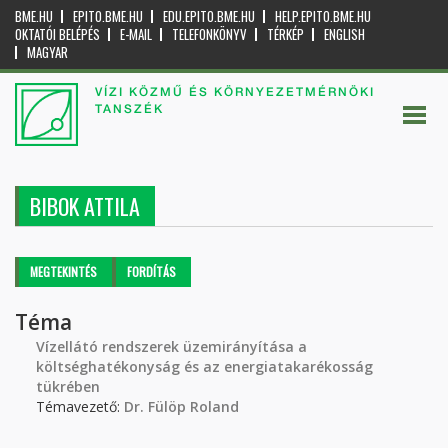
BME.HU
EPITO.BME.HU
EDU.EPITO.BME.HU
HELP.EPITO.BME.HU
OKTATÓI BELÉPÉS
E-MAIL
TELEFONKÖNYV
TÉRKÉP
ENGLISH
MAGYAR
VÍZI KÖZMŰ ÉS KÖRNYEZETMÉRNÖKI
TANSZÉK
BIBOK ATTILA
Elsődleges fülek
MEGTEKINTÉS
(AKTÍV
FORDÍTÁS
FÜL)
Téma
Vízellátó rendszerek üzemirányítása a
költséghatékonyság és az energiatakarékosság
tükrében
Témavezető:
Dr. Fülöp Roland