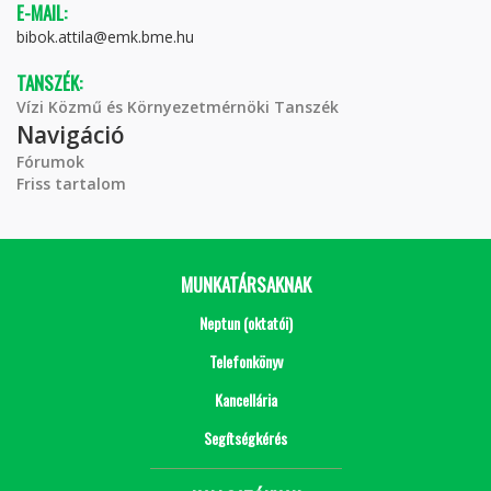
E-MAIL:
bibok.attila@emk.bme.hu
TANSZÉK:
Vízi Közmű és Környezetmérnöki Tanszék
Navigáció
Fórumok
Friss tartalom
MUNKATÁRSAKNAK
Neptun (oktatói)
Telefonkönyv
Kancellária
Segítségkérés