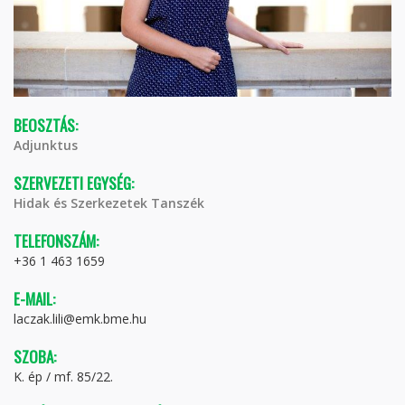
BEOSZTÁS:
Adjunktus
SZERVEZETI EGYSÉG:
Hidak és Szerkezetek Tanszék
TELEFONSZÁM:
+36 1 463 1659
E-MAIL:
laczak.lili@emk.bme.hu
SZOBA:
K. ép / mf. 85/22.