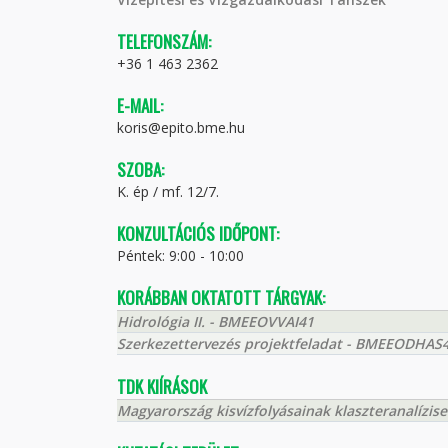
TELEFONSZÁM:
+36 1 463 2362
E-MAIL:
koris@epito.bme.hu
SZOBA:
K. ép / mf. 12/7.
KONZULTÁCIÓS IDŐPONT:
Péntek: 9:00 - 10:00
KORÁBBAN OKTATOTT TÁRGYAK:
Hidrológia II. - BMEEOVVAI41
Szerkezettervezés projektfeladat - BMEEODHAS
TDK KIÍRÁSOK
Magyarország kisvízfolyásainak klaszteranalízi