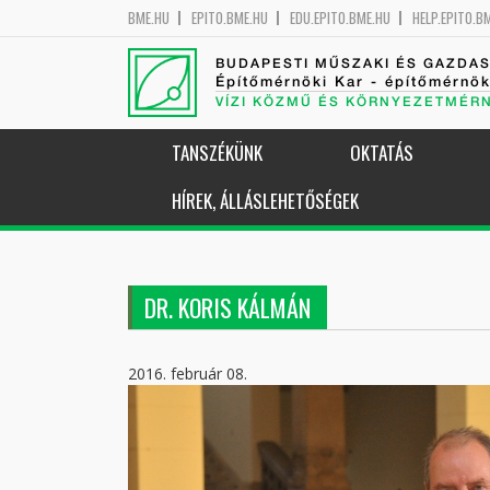
BME.HU
EPITO.BME.HU
EDU.EPITO.BME.HU
HELP.EPITO.B
BUDAPESTI MŰSZAKI ÉS GAZDA
Építőmérnöki Kar - építőmérnö
VÍZI KÖZMŰ ÉS KÖRNYEZETMÉR
TANSZÉKÜNK
OKTATÁS
HÍREK, ÁLLÁSLEHETŐSÉGEK
DR. KORIS KÁLMÁN
2016. február 08.