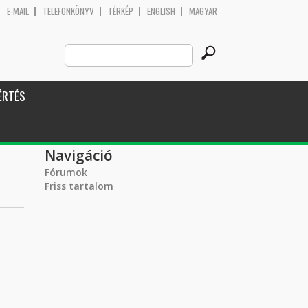
E-MAIL
TELEFONKÖNYV
TÉRKÉP
ENGLISH
MAGYAR
Search
Keresés űrlap
this
site
ÉRTÉS
Navigáció
Fórumok
Friss tartalom