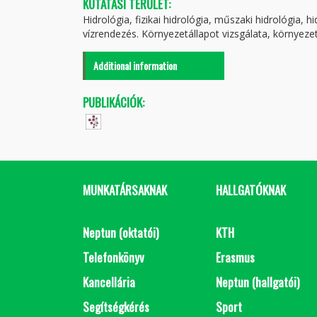
KUTATÁSI TERÜLET:
Hidrológia, fizikai hidrológia, műszaki hidrológia, 
vízrendezés. Környezetállapot vizsgálata, környezetm
Additional information
PUBLIKÁCIÓK:
MUNKATÁRSAKNAK
HALLGATÓKNAK
Neptun (oktatói)
KTH
Telefonkönyv
Erasmus
Kancellária
Neptun (hallgatói)
Segítségkérés
Sport