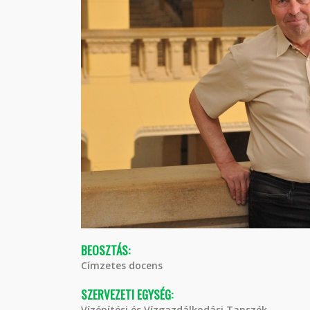
BEOSZTÁS:
Címzetes docens
SZERVEZETI EGYSÉG:
Vízépítési és Vízgazdálkodási Tanszék