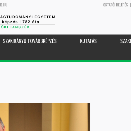
ME.HU
OKTATÓI BELÉPÉS
SÁGTUDOMÁNYI EGYETEM
k képzés 1782 óta
NÖKI TANSZÉK
SZAKIRÁNYÚ TOVÁBBKÉPZÉS
KUTATÁS
SZAK