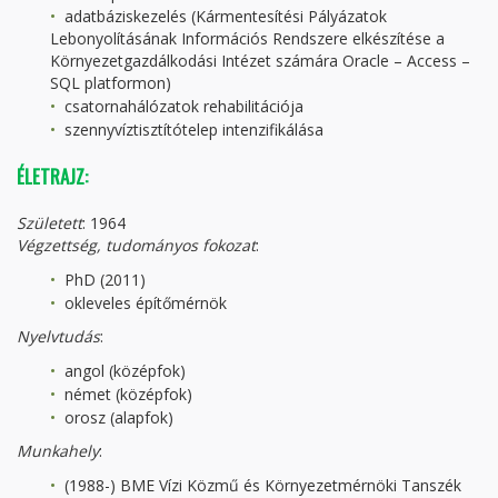
adatbáziskezelés (Kármentesítési Pályázatok
Lebonyolításának Információs Rendszere elkészítése a
Környezetgazdálkodási Intézet számára Oracle – Access –
SQL platformon)
csatornahálózatok rehabilitációja
szennyvíztisztítótelep intenzifikálása
ÉLETRAJZ:
Született
: 1964
Végzettség, tudományos fokozat
:
PhD (2011)
okleveles építőmérnök
Nyelvtudás
:
angol (középfok)
német (középfok)
orosz (alapfok)
Munkahely
:
(1988-) BME Vízi Közmű és Környezetmérnöki Tanszék