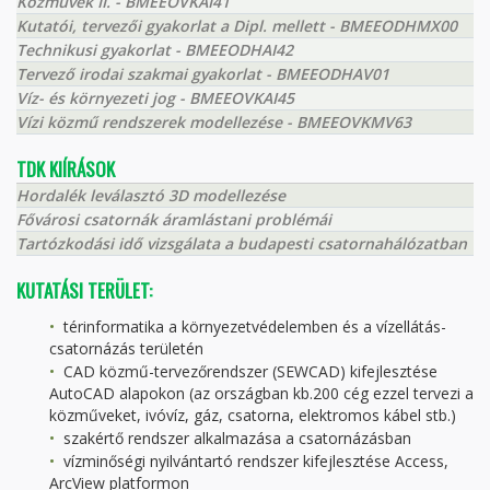
Közművek II. - BMEEOVKAI41
Kutatói, tervezői gyakorlat a Dipl. mellett - BMEEODHMX00
Technikusi gyakorlat - BMEEODHAI42
Tervező irodai szakmai gyakorlat - BMEEODHAV01
Víz- és környezeti jog - BMEEOVKAI45
Vízi közmű rendszerek modellezése - BMEEOVKMV63
TDK KIÍRÁSOK
Hordalék leválasztó 3D modellezése
Fővárosi csatornák áramlástani problémái
Tartózkodási idő vizsgálata a budapesti csatornahálózatban
KUTATÁSI TERÜLET:
térinformatika a környezetvédelemben és a vízellátás-
csatornázás területén
CAD közmű-tervezőrendszer (SEWCAD) kifejlesztése
AutoCAD alapokon (az országban kb.200 cég ezzel tervezi a
közműveket, ivóvíz, gáz, csatorna, elektromos kábel stb.)
szakértő rendszer alkalmazása a csatornázásban
vízminőségi nyilvántartó rendszer kifejlesztése Access,
ArcView platformon