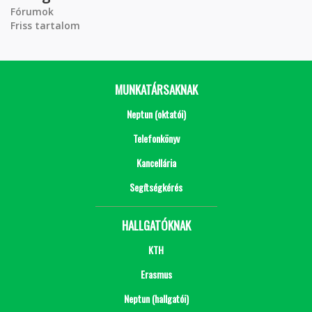
Fórumok
Friss tartalom
MUNKATÁRSAKNAK
Neptun (oktatói)
Telefonkönyv
Kancellária
Segítségkérés
HALLGATÓKNAK
KTH
Erasmus
Neptun (hallgatói)