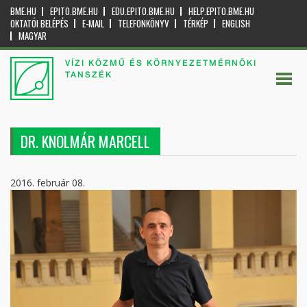
BME.HU
EPITO.BME.HU
EDU.EPITO.BME.HU
HELP.EPITO.BME.HU
OKTATÓI BELÉPÉS
E-MAIL
TELEFONKÖNYV
TÉRKÉP
ENGLISH
MAGYAR
VÍZI KÖZMŰ ÉS KÖRNYEZETMÉRNÖKI
TANSZÉK
DR. KNOLMÁR MARCELL
2016. február 08.