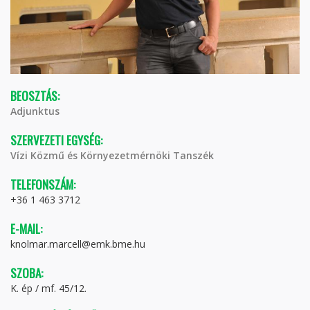
BEOSZTÁS:
Adjunktus
SZERVEZETI EGYSÉG:
Vízi Közmű és Környezetmérnöki Tanszék
TELEFONSZÁM:
+36 1 463 3712
E-MAIL:
knolmar.marcell@emk.bme.hu
SZOBA:
K. ép / mf. 45/12.