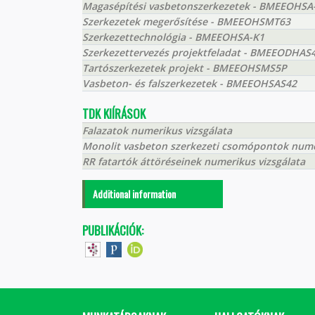
Magasépítési vasbetonszerkezetek - BMEEOHSA
Szerkezetek megerősítése - BMEEOHSMT63
Szerkezettechnológia - BMEEOHSA-K1
Szerkezettervezés projektfeladat - BMEEODHAS
Tartószerkezetek projekt - BMEEOHSMS5P
Vasbeton- és falszerkezetek - BMEEOHSAS42
TDK KIÍRÁSOK
Falazatok numerikus vizsgálata
Monolit vasbeton szerkezeti csomópontok numer
RR fatartók áttöréseinek numerikus vizsgálata
Additional information
PUBLIKÁCIÓK: