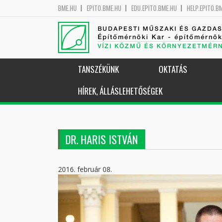
BME.HU
EPITO.BME.HU
EDU.EPITO.BME.HU
HELP.EPITO.B
BUDAPESTI MŰSZAKI ÉS GAZDA
Építőmérnöki Kar - építőmérnö
VÍZI KÖZMŰ ÉS KÖRNYEZETMÉR
TANSZÉKÜNK
OKTATÁS
HÍREK, ÁLLÁSLEHETŐSÉGEK
DR. HARIS ISTVÁN
2016. február 08.