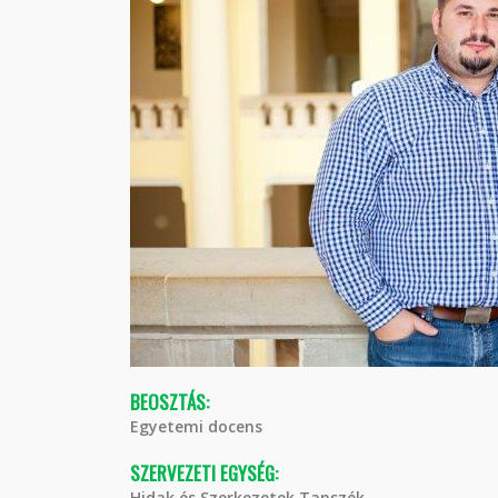
BEOSZTÁS:
Egyetemi docens
SZERVEZETI EGYSÉG:
Hidak és Szerkezetek Tanszék