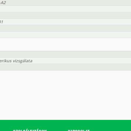
-A2
41
ikus vizsgálata