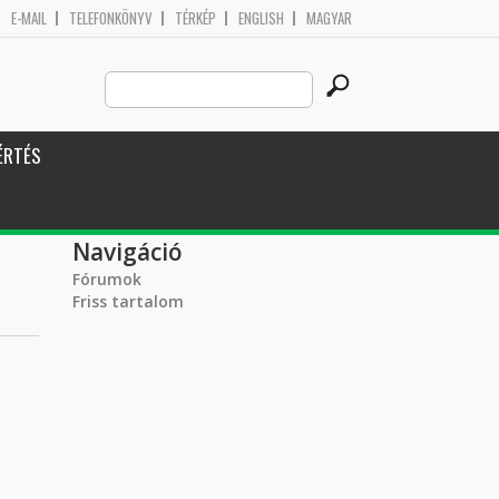
E-MAIL
TELEFONKÖNYV
TÉRKÉP
ENGLISH
MAGYAR
Search
Keresés űrlap
this
site
ÉRTÉS
Navigáció
Fórumok
Friss tartalom