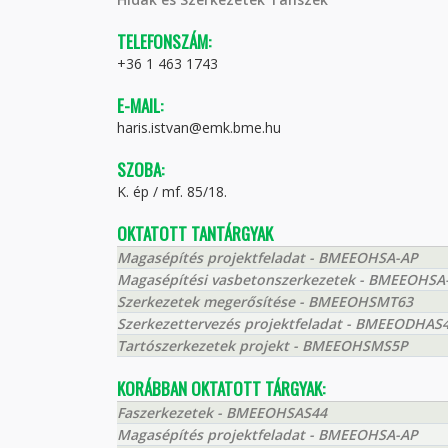
TELEFONSZÁM:
+36 1 463 1743
E-MAIL:
haris.istvan@emk.bme.hu
SZOBA:
K. ép / mf. 85/18.
OKTATOTT TANTÁRGYAK
Magasépítés projektfeladat - BMEEOHSA-AP
Magasépítési vasbetonszerkezetek - BMEEOHSA
Szerkezetek megerősítése - BMEEOHSMT63
Szerkezettervezés projektfeladat - BMEEODHAS
Tartószerkezetek projekt - BMEEOHSMS5P
KORÁBBAN OKTATOTT TÁRGYAK:
Faszerkezetek - BMEEOHSAS44
Magasépítés projektfeladat - BMEEOHSA-AP