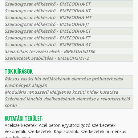
Szakdolgozat előkészítő - BMEEODHA-ET
Szakdolgozat előkészítő - BMEEODHA-KT
Szakdolgozat előkészítő - BMEEODHA-HT
Szakdolgozat előkészítő - BMEEODHA-JT
Szakdolgozat előkészítő - BMEEODHA-CT
Szakdolgozat előkészítő - BMEEODHA-FT
Szakdolgozat előkészítő - BMEEODHA-AT
Szeizmikus tervezési elvek - BMEEOHSDT86
Szerkezetek Stabilitása - BMEEOHSMT-2
TDK KIÍRÁSOK
Rácsos vasúti híd erőjátékának elemzése próbaterhelési
eredmények alapján
Moduláris rendszerű ideiglenes közúti hidak kutatása
Széchenyi lánchíd viselkedésének elemzése a rekonstrukció
során
KUTATÁSI TERÜLET:
Acélszerkezetek. Acél-beton együttdolgozó szerkezetek.
Vékonyfalú szerkezetek. Kapcsolatok. Szerkezetek numerikus
modellezése.