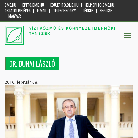
BME.HU
EPITO.BME.HU
EDU.EPITO.BME.HU
HELP.EPITO.BME.HU
OKTATÓI BELÉPÉS
E-MAIL
TELEFONKÖNYV
TÉRKÉP
ENGLISH
MAGYAR
VÍZI KÖZMŰ ÉS KÖRNYEZETMÉRNÖKI
TANSZÉK
DR. DUNAI LÁSZLÓ
2016. február 08.