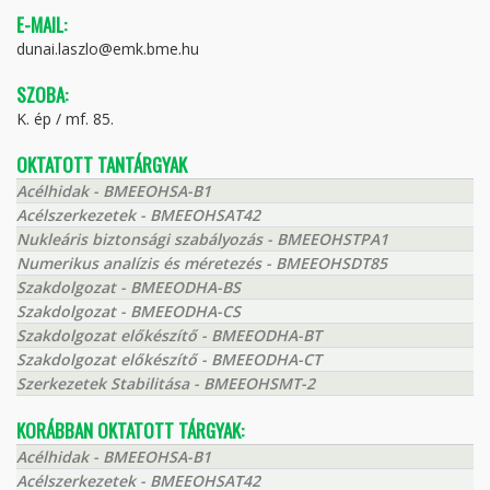
E-MAIL:
dunai.laszlo@emk.bme.hu
SZOBA:
K. ép / mf. 85.
OKTATOTT TANTÁRGYAK
Acélhidak - BMEEOHSA-B1
Acélszerkezetek - BMEEOHSAT42
Nukleáris biztonsági szabályozás - BMEEOHSTPA1
Numerikus analízis és méretezés - BMEEOHSDT85
Szakdolgozat - BMEEODHA-BS
Szakdolgozat - BMEEODHA-CS
Szakdolgozat előkészítő - BMEEODHA-BT
Szakdolgozat előkészítő - BMEEODHA-CT
Szerkezetek Stabilitása - BMEEOHSMT-2
KORÁBBAN OKTATOTT TÁRGYAK:
Acélhidak - BMEEOHSA-B1
Acélszerkezetek - BMEEOHSAT42