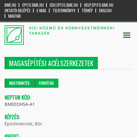
BME.HU
EPITO.BME.HU
EDU.EPITO.BME.HU
HELP.EPITO.BME.HU
OKTATÓI BELÉPÉS
E-MAIL
TELEFONKÖNYV
TÉRKÉP
ENGLISH
MAGYAR
VÍZI KÖZMŰ ÉS KÖRNYEZETMÉRNÖKI
TANSZÉK
MAGASÉPÍTÉSI ACÉLSZERKEZETEK
Elsődleges fülek
MEGTEKINTÉS
(AKTÍV
FORDÍTÁS
FÜL)
NEPTUN KÓD:
BMEEOHSA-A1
KÉPZÉS:
Építőmérnök, BSc
KREDIT: