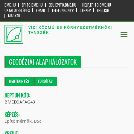
BME.HU
EPITO.BME.HU
EDU.EPITO.BME.HU
HELP.EPITO.BME.HU
OKTATÓI BELÉPÉS
E-MAIL
TELEFONKÖNYV
TÉRKÉP
ENGLISH
MAGYAR
VÍZI KÖZMŰ ÉS KÖRNYEZETMÉRNÖKI
TANSZÉK
GEODÉZIAI ALAPHÁLÓZATOK
Elsődleges fülek
MEGTEKINTÉS
(AKTÍV
FORDÍTÁS
FÜL)
NEPTUN KÓD:
BMEEOAFAG43
KÉPZÉS:
Építőmérnök, BSc
KREDIT: