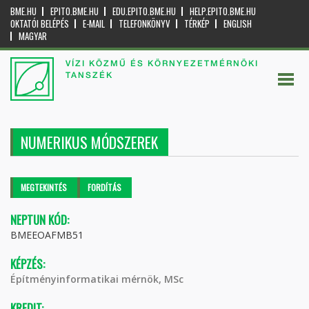
BME.HU
EPITO.BME.HU
EDU.EPITO.BME.HU
HELP.EPITO.BME.HU
OKTATÓI BELÉPÉS
E-MAIL
TELEFONKÖNYV
TÉRKÉP
ENGLISH
MAGYAR
VÍZI KÖZMŰ ÉS KÖRNYEZETMÉRNÖKI
TANSZÉK
NUMERIKUS MÓDSZEREK
Elsődleges fülek
MEGTEKINTÉS
(AKTÍV
FORDÍTÁS
FÜL)
NEPTUN KÓD:
BMEEOAFMB51
KÉPZÉS:
Építményinformatikai mérnök, MSc
KREDIT: