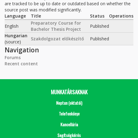
are tracked to be up to date or outdated based on whether the
source post was modified significantly.
Language
Title
Status
Operations
Preparatory Course for
English
Published
Bachelor Thesis Project
Hungarian
Szakdolgozat előkészítő
Published
(source)
Navigation
Forums
Recent content
MUNKATÁRSAKNAK
Neptun (oktatói)
Telefonkönyv
Kancellária
Segítségkérés