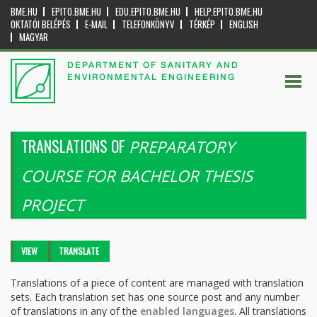
BME.HU
EPITO.BME.HU
EDU.EPITO.BME.HU
HELP.EPITO.BME.HU
OKTATÓI BELÉPÉS
E-MAIL
TELEFONKÖNYV
TÉRKÉP
ENGLISH
MAGYAR
DEPARTMENT OF SANITARY AND
ENVIRONMENTAL ENGINEERING
TRANSLATIONS OF
PREPARATORY
COURSE FOR BACHELOR THESIS
PROJECT
Primary tabs
VIEW
TRANSLATE
(ACTIVE
TAB)
Translations of a piece of content are managed with translation
sets. Each translation set has one source post and any number
of translations in any of the
enabled languages
. All translations