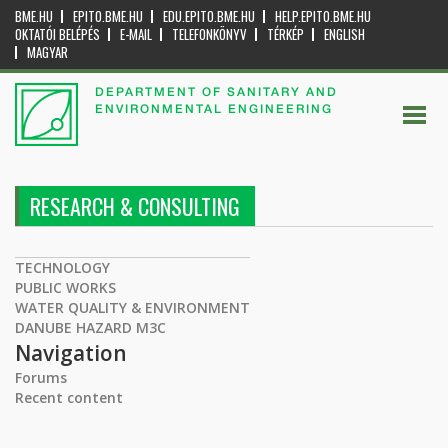
BME.HU
EPITO.BME.HU
EDU.EPITO.BME.HU
HELP.EPITO.BME.HU
OKTATÓI BELÉPÉS
E-MAIL
TELEFONKÖNYV
TÉRKÉP
ENGLISH
MAGYAR
DEPARTMENT OF SANITARY AND
ENVIRONMENTAL ENGINEERING
RESEARCH & CONSULTING
TECHNOLOGY
PUBLIC WORKS
WATER QUALITY & ENVIRONMENT
DANUBE HAZARD M3C
Navigation
Forums
Recent content