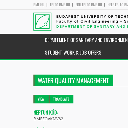
BME.HU
EPITO.BME.HU
EDU.EPITO.BME.HU
HELP.EPITO.B
BUDAPEST UNIVERSITY OF TEC
Faculty of Civil Engineering - S
DEPARTMENT OF SANITARY AND
DEPARTMENT OF SANITARY AND ENVIRONMEN
STUDENT WORK & JOB OFFERS
WATER QUALITY MANAGEMENT
Primary tabs
VIEW
(ACTIVE
TRANSLATE
TAB)
NEPTUN KÓD:
BMEEOVKMV62