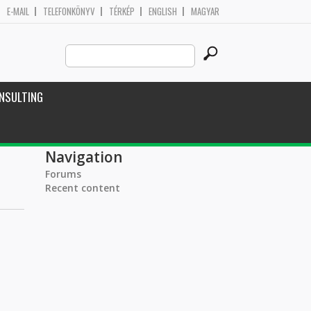
E-MAIL
TELEFONKÖNYV
TÉRKÉP
ENGLISH
MAGYAR
Search
Search form
this
site
NSULTING
Navigation
Forums
Recent content