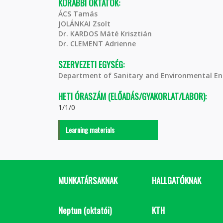
KORÁBBI OKTATÓK:
ÁCS Tamás
JOLÁNKAI Zsolt
Dr. KARDOS Máté Krisztián
Dr. CLEMENT Adrienne
SZERVEZETI EGYSÉG:
Department of Sanitary and Environmental En
HETI ÓRASZÁM (ELŐADÁS/GYAKORLAT/LABOR):
1/1/0
Learning materials
MUNKATÁRSAKNAK
HALLGATÓKNAK
Neptun (oktatói)
KTH