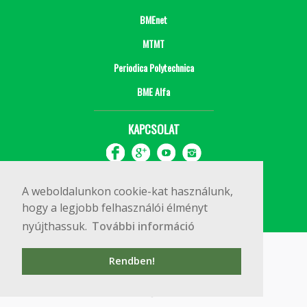
BMEnet
MTMT
Periodica Polytechnica
BME Alfa
KAPCSOLAT
A weboldalunkon cookie-kat használunk,
hogy a legjobb felhasználói élményt
nyújthassuk.
További információ
Impresszum
Copyright © 2020 BME Építőmérnöki Kar
Rendben!
1111 Budapest, Műegyetem rkp. 3.
+36 1 463 3531
webmester@emk.bme.hu