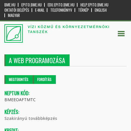
BME.HU
EPITO.BME.HU
EDU.EPITO.BME.HU
HELP.EPITO.BME.HU
OKTATÓI BELÉPÉS
E-MAIL
TELEFONKÖNYV
TÉRKÉP
ENGLISH
MAGYAR
VÍZI KÖZMŰ ÉS KÖRNYEZETMÉRNÖKI
TANSZÉK
A WEB PROGRAMOZÁSA
Elsődleges fülek
MEGTEKINTÉS
(AKTÍV
FORDÍTÁS
FÜL)
NEPTUN KÓD:
BMEEOAFTMTC
KÉPZÉS:
Szakirányú továbbképzés
KREDIT: