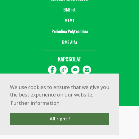
BMEnet
MTMT
Periodica Polytechnica
BME Alfa
KAPCSOLAT
We use cookies to ensure that we give you
the best experience on our website.
Further information
Impresszum
Copyright © 2020 BME Építőmérnöki Kar
All right!!
1111 Budapest, Műegyetem rkp. 3.
+36 1 463 3531
webmester@emk.bme.hu