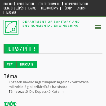
BME.HU
EPITO.BME.HU
EDU.EPITO.BME.HU
HELP.EPITO.BME.HU
OKTATÓI BELÉPÉS
E-MAIL
TELEFONKÖNYV
TÉRKÉP
ENGLISH
MAGYAR
DEPARTMENT OF SANITARY AND
ENVIRONMENTAL ENGINEERING
JUHÁSZ PÉTER
Primary tabs
VIEW
(ACTIVE
TRANSLATE
TAB)
Téma
Kőzetek időállósági tulajdonságainak változása
mikrobiológiai szilárdítás hatására
Témavezető:
Dr. Kopecskó Katalin
FELVÉVE: