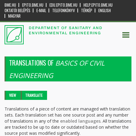
BME.HU
EPITO.BME.HU
EDU.EPITO.BME.HU
HELP.EPITO.BME.HU
OKTATÓI BELÉPÉS
E-MAIL
TELEFONKÖNYV
TÉRKÉP
ENGLISH
MAGYAR
DEPARTMENT OF SANITARY AND
ENVIRONMENTAL ENGINEERING
TRANSLATIONS OF
BASICS OF CIVIL
ENGINEERING
Primary tabs
VIEW
TRANSLATE
(ACTIVE
TAB)
Translations of a piece of content are managed with translation
sets. Each translation set has one source post and any number
of translations in any of the
enabled languages
. All translations
are tracked to be up to date or outdated based on whether the
source post was modified significantly.