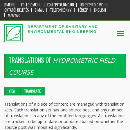
BME.HU
EPITO.BME.HU
EDU.EPITO.BME.HU
HELP.EPITO.BME.HU
OKTATÓI BELÉPÉS
E-MAIL
TELEFONKÖNYV
TÉRKÉP
ENGLISH
MAGYAR
DEPARTMENT OF SANITARY AND
ENVIRONMENTAL ENGINEERING
TRANSLATIONS OF
HYDROMETRIC FIELD
COURSE
Primary tabs
VIEW
TRANSLATE
(ACTIVE
TAB)
Translations of a piece of content are managed with translation
sets. Each translation set has one source post and any number
of translations in any of the
enabled languages
. All translations
are tracked to be up to date or outdated based on whether the
source post was modified significantly.