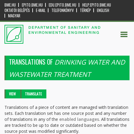
BME.HU
EPITO.BME.HU
EDU.EPITO.BME.HU
HELP.EPITO.BME.HU
OKTATÓI BELÉPÉS
E-MAIL
TELEFONKÖNYV
TÉRKÉP
ENGLISH
MAGYAR
DEPARTMENT OF SANITARY AND
ENVIRONMENTAL ENGINEERING
TRANSLATIONS OF
DRINKING WATER AND
WASTEWATER TREATMENT
Primary tabs
VIEW
TRANSLATE
(ACTIVE
TAB)
Translations of a piece of content are managed with translation
sets. Each translation set has one source post and any number
of translations in any of the
enabled languages
. All translations
are tracked to be up to date or outdated based on whether the
source post was modified significantly.