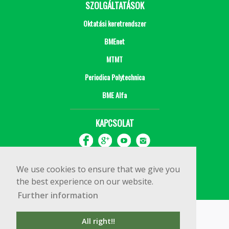
SZOLGÁLTATÁSOK
Oktatási keretrendszer
BMEnet
MTMT
Periodica Polytechnica
BME Alfa
KAPCSOLAT
We use cookies to ensure that we give you
the best experience on our website.
Further information
Impresszum
Copyright © 2020 BME Építőmérnöki Kar
All right!!
1111 Budapest, Műegyetem rkp. 3.