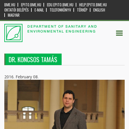
BME.HU
EPITO.BME.HU
EDU.EPITO.BME.HU
HELP.EPITO.BME.HU
OKTATÓI BELÉPÉS
E-MAIL
TELEFONKÖNYV
TÉRKÉP
ENGLISH
MAGYAR
DEPARTMENT OF SANITARY AND
ENVIRONMENTAL ENGINEERING
DR. KONCSOS TAMÁS
2016. February 08.