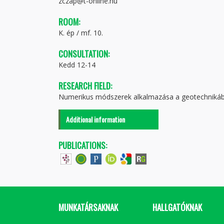
zczap@t-online.hu
ROOM:
K. ép / mf. 10.
CONSULTATION:
Kedd 12-14
RESEARCH FIELD:
Numerikus módszerek alkalmazása a geotechniká
Additional information
PUBLICATIONS:
MUNKATÁRSAKNAK
HALLGATÓKNAK