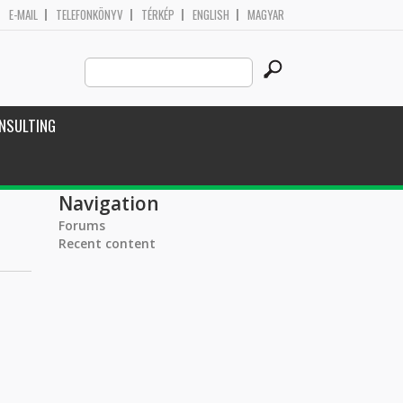
E-MAIL
TELEFONKÖNYV
TÉRKÉP
ENGLISH
MAGYAR
Search
Search form
this
site
NSULTING
Navigation
Forums
Recent content