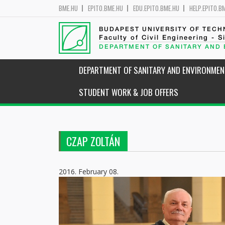
BME.HU
EPITO.BME.HU
EDU.EPITO.BME.HU
HELP.EPITO.B
BUDAPEST UNIVERSITY OF TEC
Faculty of Civil Engineering - S
DEPARTMENT OF SANITARY AND
DEPARTMENT OF SANITARY AND ENVIRONMEN
STUDENT WORK & JOB OFFERS
CZAP ZOLTÁN
2016. February 08.