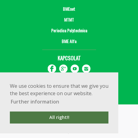
BMEnet
MTMT
Periodica Polytechnica
BME Alfa
KAPCSOLAT
We use cookies to ensure that we give you
the best experience on our website.
Further information
Impresszum
Copyright © 2020 BME Építőmérnöki Kar
All right!!
1111 Budapest, Műegyetem rkp. 3.
+36 1 463 3531
webmester@emk.bme.hu