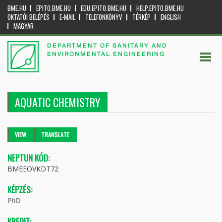
BME.HU
EPITO.BME.HU
EDU.EPITO.BME.HU
HELP.EPITO.BME.HU
OKTATÓI BELÉPÉS
E-MAIL
TELEFONKÖNYV
TÉRKÉP
ENGLISH
MAGYAR
DEPARTMENT OF SANITARY AND
ENVIRONMENTAL ENGINEERING
AQUATIC CHEMISTRY
Primary tabs
VIEW
(ACTIVE
TRANSLATE
TAB)
NEPTUN KÓD:
BMEEOVKDT72
KÉPZÉS:
PhD
KREDIT: