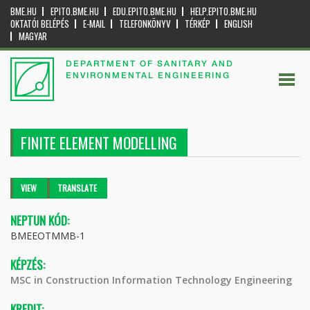
BME.HU
EPITO.BME.HU
EDU.EPITO.BME.HU
HELP.EPITO.BME.HU
OKTATÓI BELÉPÉS
E-MAIL
TELEFONKÖNYV
TÉRKÉP
ENGLISH
MAGYAR
DEPARTMENT OF SANITARY AND
ENVIRONMENTAL ENGINEERING
FINITE ELEMENT MODELLING
Primary tabs
VIEW
(ACTIVE
TRANSLATE
TAB)
NEPTUN KÓD:
BMEEOTMMB-1
KÉPZÉS:
MSC in Construction Information Technology Engineering
KREDIT: