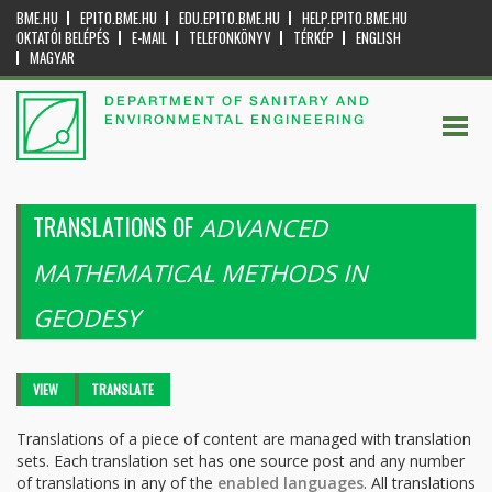
BME.HU
EPITO.BME.HU
EDU.EPITO.BME.HU
HELP.EPITO.BME.HU
OKTATÓI BELÉPÉS
E-MAIL
TELEFONKÖNYV
TÉRKÉP
ENGLISH
MAGYAR
DEPARTMENT OF SANITARY AND
ENVIRONMENTAL ENGINEERING
TRANSLATIONS OF
ADVANCED
MATHEMATICAL METHODS IN
GEODESY
Primary tabs
VIEW
TRANSLATE
(ACTIVE
TAB)
Translations of a piece of content are managed with translation
sets. Each translation set has one source post and any number
of translations in any of the
enabled languages
. All translations