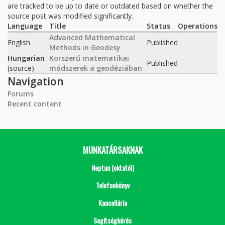
are tracked to be up to date or outdated based on whether the
source post was modified significantly.
Language
Title
Status
Operations
Advanced Mathematical
English
Published
Methods in Geodesy
Hungarian
Korszerű matematikai
Published
(source)
módszerek a geodéziában
Navigation
Forums
Recent content
MUNKATÁRSAKNAK
Neptun (oktatói)
Telefonkönyv
Kancellária
Segítségkérés