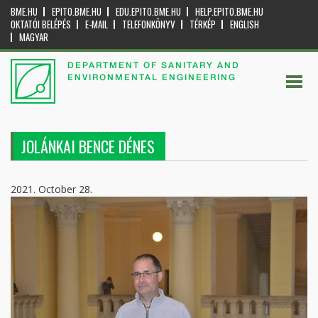
BME.HU
EPITO.BME.HU
EDU.EPITO.BME.HU
HELP.EPITO.BME.HU
OKTATÓI BELÉPÉS
E-MAIL
TELEFONKÖNYV
TÉRKÉP
ENGLISH
MAGYAR
DEPARTMENT OF SANITARY AND
ENVIRONMENTAL ENGINEERING
JOLÁNKAI BENCE DÉNES
2021. October 28.