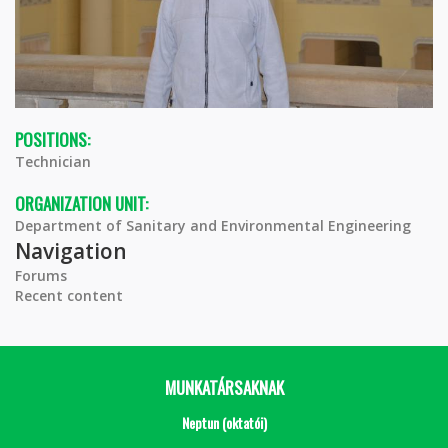
POSITIONS:
Technician
ORGANIZATION UNIT:
Department of Sanitary and Environmental Engineering
Navigation
Forums
Recent content
MUNKATÁRSAKNAK
Neptun (oktatói)