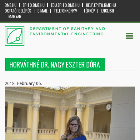
BME.HU
EPITO.BME.HU
EDU.EPITO.BME.HU
HELP.EPITO.BME.HU
OKTATÓI BELÉPÉS
E-MAIL
TELEFONKÖNYV
TÉRKÉP
ENGLISH
MAGYAR
DEPARTMENT OF SANITARY AND
ENVIRONMENTAL ENGINEERING
HORVÁTHNÉ DR. NAGY ESZTER DÓRA
2018. February 06.