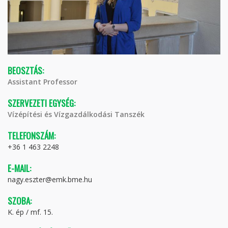
BEOSZTÁS:
Assistant Professor
SZERVEZETI EGYSÉG:
Vízépítési és Vízgazdálkodási Tanszék
TELEFONSZÁM:
+36 1 463 2248
E-MAIL:
nagy.eszter@emk.bme.hu
SZOBA:
K. ép / mf. 15.