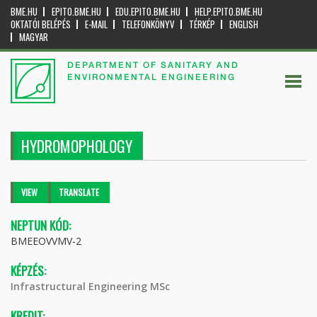
BME.HU
EPITO.BME.HU
EDU.EPITO.BME.HU
HELP.EPITO.BME.HU
OKTATÓI BELÉPÉS
E-MAIL
TELEFONKÖNYV
TÉRKÉP
ENGLISH
MAGYAR
DEPARTMENT OF SANITARY AND
ENVIRONMENTAL ENGINEERING
HYDROMOPHOLOGY
Primary tabs
VIEW
(ACTIVE
TRANSLATE
TAB)
NEPTUN KÓD:
BMEEOVVMV-2
KÉPZÉS:
Infrastructural Engineering MSc
KREDIT: