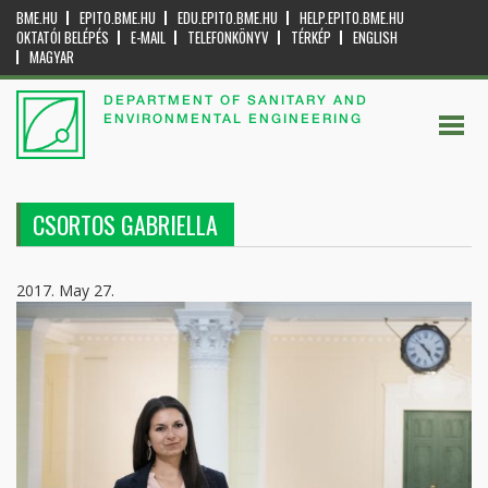
BME.HU
EPITO.BME.HU
EDU.EPITO.BME.HU
HELP.EPITO.BME.HU
OKTATÓI BELÉPÉS
E-MAIL
TELEFONKÖNYV
TÉRKÉP
ENGLISH
MAGYAR
DEPARTMENT OF SANITARY AND
ENVIRONMENTAL ENGINEERING
CSORTOS GABRIELLA
2017. May 27.