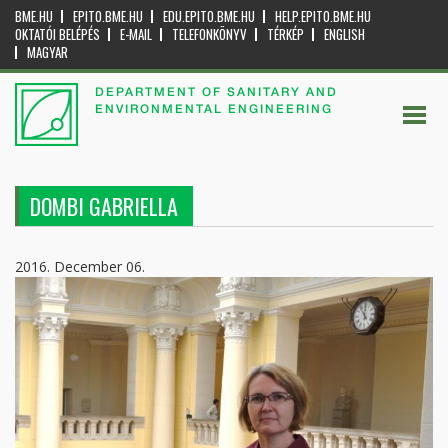
BME.HU
EPITO.BME.HU
EDU.EPITO.BME.HU
HELP.EPITO.BME.HU
OKTATÓI BELÉPÉS
E-MAIL
TELEFONKÖNYV
TÉRKÉP
ENGLISH
MAGYAR
DEPARTMENT OF SANITARY AND
ENVIRONMENTAL ENGINEERING
DOMBI GABRIELLA
2016. December 06.