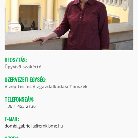
BEOSZTÁS:
Ügyvivő szakértő
SZERVEZETI EGYSÉG:
Vízépítési és Vízgazdálkodási Tanszék
TELEFONSZÁM:
+36 1 463 2136
E-MAIL:
dombi.gabriella@emk.bme.hu