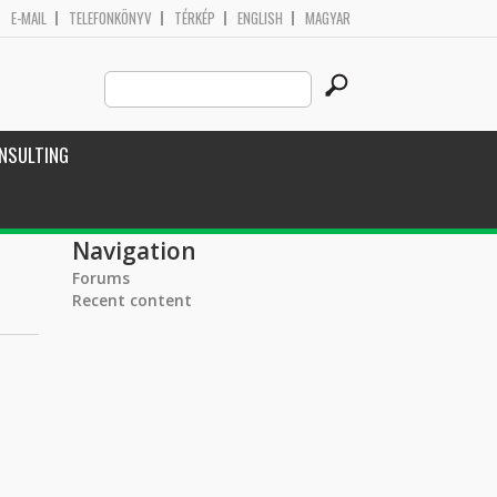
E-MAIL
TELEFONKÖNYV
TÉRKÉP
ENGLISH
MAGYAR
Search
Search form
this
site
NSULTING
Navigation
Forums
Recent content