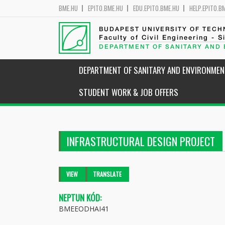
BME.HU
EPITO.BME.HU
EDU.EPITO.BME.HU
HELP.EPITO.B
BUDAPEST UNIVERSITY OF TEC
Faculty of Civil Engineering - S
DEPARTMENT OF SANITARY AND
DEPARTMENT OF SANITARY AND ENVIRONMEN
STUDENT WORK & JOB OFFERS
INFRASTRUCTURAL DESIGN PROJECT
Primary tabs
VIEW
(ACTIVE
TRANSLATE
TAB)
NEPTUN KÓD:
BMEEODHAI41