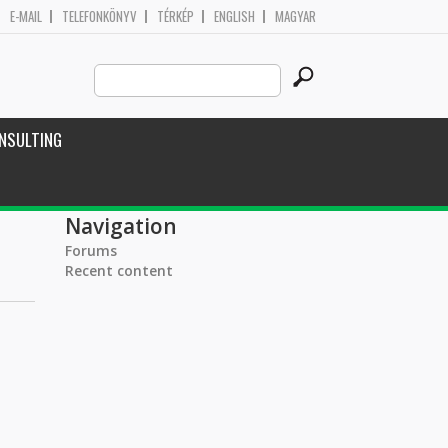
E-MAIL
TELEFONKÖNYV
TÉRKÉP
ENGLISH
MAGYAR
Search
Search form
this
site
NSULTING
Navigation
Forums
Recent content