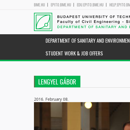
BME.HU
EPITO.BME.HU
EDU.EPITO.BME.HU
HELP.EPITO.B
BUDAPEST UNIVERSITY OF TEC
Faculty of Civil Engineering - S
DEPARTMENT OF SANITARY AND
DEPARTMENT OF SANITARY AND ENVIRONMEN
STUDENT WORK & JOB OFFERS
LENGYEL GÁBOR
2016. February 08.