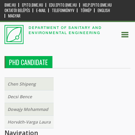
BME.HU
EPITO.BME.HU
EDU.EPITO.BME.HU
HELP.EPITO.BME.HU
OKTATÓI BELÉPÉS
E-MAIL
TELEFONKÖNYV
TÉRKÉP
ENGLISH
MAGYAR
DEPARTMENT OF SANITARY AND
ENVIRONMENTAL ENGINEERING
PHD CANDIDATE
Chen Shipeng
Decsi Bence
Dowajy Mohammad
Horváth-Varga Laura
Navigation