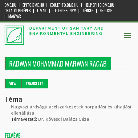
BME.HU
EPITO.BME.HU
EDU.EPITO.BME.HU
HELP.EPITO.BME.HU
OKTATÓI BELÉPÉS
E-MAIL
TELEFONKÖNYV
TÉRKÉP
ENGLISH
MAGYAR
DEPARTMENT OF SANITARY AND
ENVIRONMENTAL ENGINEERING
RADWAN MOHAMMAD MARWAN RAGAB
Primary tabs
VIEW
(ACTIVE
TRANSLATE
TAB)
Téma
Nagyszilárdságú acélszerkezetek horpadási és kihajlási
ellenállása
Témavezető:
Dr. Kövesdi Balázs Géza
FELVÉVE: