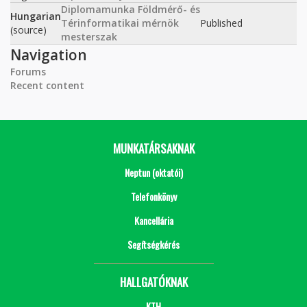
Diplomamunka Földmérő- és
Hungarian
Térinformatikai mérnök
Published
(source)
mesterszak
Navigation
Forums
Recent content
MUNKATÁRSAKNAK
Neptun (oktatói)
Telefonkönyv
Kancellária
Segítségkérés
HALLGATÓKNAK
KTH