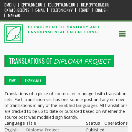
BME.HU
EPITO.BME.HU
EDU.EPITO.BME.HU
HELP.EPITO.BME.HU
OKTATÓI BELÉPÉS
E-MAIL
TELEFONKÖNYV
TÉRKÉP
ENGLISH
MAGYAR
DEPARTMENT OF SANITARY AND
ENVIRONMENTAL ENGINEERING
TRANSLATIONS OF
DIPLOMA PROJECT
Primary tabs
VIEW
TRANSLATE
(ACTIVE
TAB)
Translations of a piece of content are managed with translation
sets. Each translation set has one source post and any number
of translations in any of the
enabled languages
. All translations
are tracked to be up to date or outdated based on whether the
source post was modified significantly.
Language
Title
Status
Operations
English
Diploma Project
Published