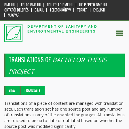
BME.HU
EPITO.BME.HU
EDU.EPITO.BME.HU
HELP.EPITO.BME.HU
OKTATÓI BELÉPÉS
E-MAIL
TELEFONKÖNYV
TÉRKÉP
ENGLISH
MAGYAR
DEPARTMENT OF SANITARY AND
ENVIRONMENTAL ENGINEERING
TRANSLATIONS OF
BACHELOR THESIS
PROJECT
Primary tabs
VIEW
TRANSLATE
(ACTIVE
TAB)
Translations of a piece of content are managed with translation
sets. Each translation set has one source post and any number
of translations in any of the
enabled languages
. All translations
are tracked to be up to date or outdated based on whether the
source post was modified significantly.